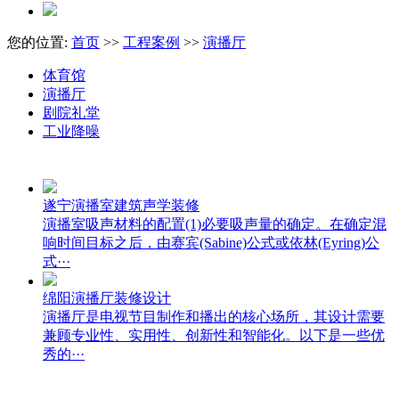
您的位置:
首页
>>
工程案例
>>
演播厅
体育馆
演播厅
剧院礼堂
工业降噪
遂宁演播室建筑声学装修
演播室吸声材料的配置(1)必要吸声量的确定。在确定混
响时间目标之后，由赛宾(Sabine)公式或依林(Eyring)公
式···
绵阳演播厅装修设计
演播厅是电视节目制作和播出的核心场所，其设计需要
兼顾专业性、实用性、创新性和智能化。以下是一些优
秀的···