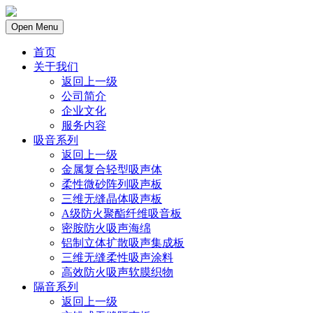
Open Menu
首页
关于我们
返回上一级
公司简介
企业文化
服务内容
吸音系列
返回上一级
金属复合轻型吸声体
柔性微砂阵列吸声板
三维无缝晶体吸声板
A级防火聚酯纤维吸音板
密胺防火吸声海绵
铝制立体扩散吸声集成板
三维无缝柔性吸声涂料
高效防火吸声软膜织物
隔音系列
返回上一级