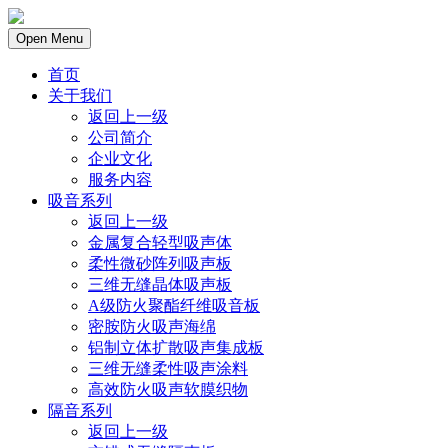
Open Menu
首页
关于我们
返回上一级
公司简介
企业文化
服务内容
吸音系列
返回上一级
金属复合轻型吸声体
柔性微砂阵列吸声板
三维无缝晶体吸声板
A级防火聚酯纤维吸音板
密胺防火吸声海绵
铝制立体扩散吸声集成板
三维无缝柔性吸声涂料
高效防火吸声软膜织物
隔音系列
返回上一级