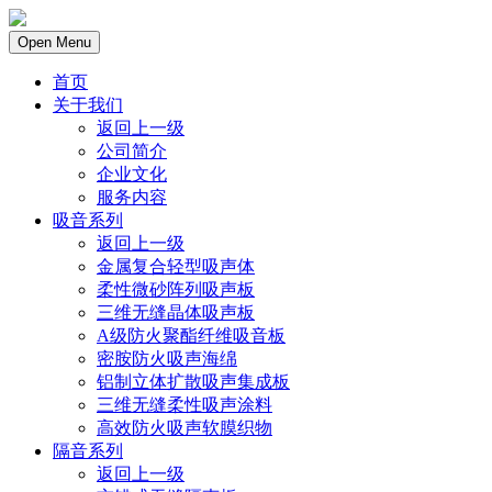
Open Menu
首页
关于我们
返回上一级
公司简介
企业文化
服务内容
吸音系列
返回上一级
金属复合轻型吸声体
柔性微砂阵列吸声板
三维无缝晶体吸声板
A级防火聚酯纤维吸音板
密胺防火吸声海绵
铝制立体扩散吸声集成板
三维无缝柔性吸声涂料
高效防火吸声软膜织物
隔音系列
返回上一级