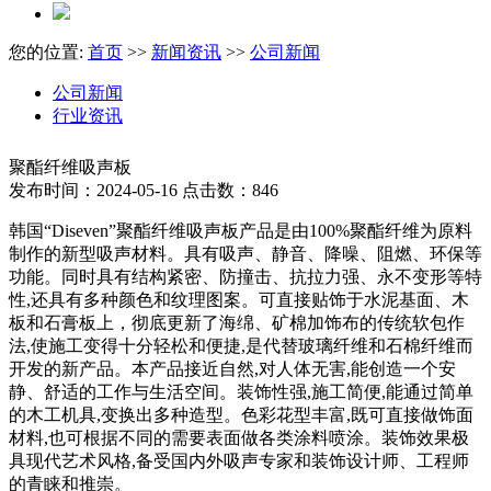
您的位置:
首页
>>
新闻资讯
>>
公司新闻
公司新闻
行业资讯
聚酯纤维吸声板
发布时间：2024-05-16 点击数：846
韩国“Diseven”聚酯纤维吸声板产品是由100%聚酯纤维为原料
制作的新型吸声材料。具有吸声、静音、降噪、阻燃、环保等
功能。同时具有结构紧密、防撞击、抗拉力强、永不变形等特
性,还具有多种颜色和纹理图案。可直接贴饰于水泥基面、木
板和石膏板上，彻底更新了海绵、矿棉加饰布的传统软包作
法,使施工变得十分轻松和便捷,是代替玻璃纤维和石棉纤维而
开发的新产品。本产品接近自然,对人体无害,能创造一个安
静、舒适的工作与生活空间。装饰性强,施工简便,能通过简单
的木工机具,变换出多种造型。色彩花型丰富,既可直接做饰面
材料,也可根据不同的需要表面做各类涂料喷涂。装饰效果极
具现代艺术风格,备受国内外吸声专家和装饰设计师、工程师
的青睐和推崇。