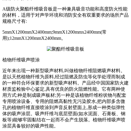
A级防火聚酯纤维吸音板是一种兼具吸音功能和高度防火性能
的材料，适用于对声学环境和消防安全有双重要求的场所产品
规格尺寸有:
5mmX1200mmX2400mm;9mmX1200mmx2400mm(常
用);12mmX1200mmX2400mm。
植物纤维吸声喷涂
近年来出现一种新型吸声材料,叫做植物纤维阻燃吸声材料。
是以天然植物纤维为原料,经过阻燃及防虫等化学处理而制成
的一种符合环保要求的新型吸声材料。产品经中国国家防火建
材质监检验中心鉴定,具有优良的防火阻燃性能。它有两种使
用方式:种是制成吸声板材;另一种是该植物纤维粉状物与配套
专用喷涂设备、专用的阻燃高黏性无污染胶水,把内部多含微
孔的植物纤维直接喷涂到声音反射壁面上,形成一种类似弹性
体的吸声涂层。吸声纤维与底层壁面(如水泥面、石膏板、钢
板等)能够牢固黏结在一起而不会产生脱落。植物纤维吸声喷
涂层具备较好的吸声性能。