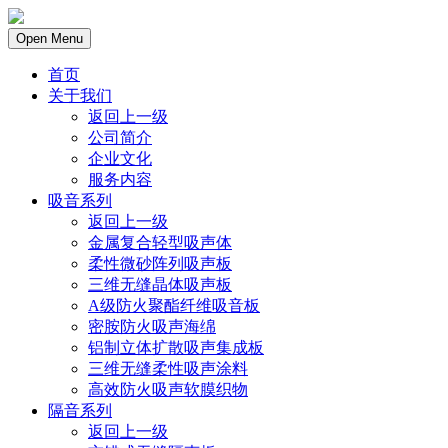
Open Menu
首页
关于我们
返回上一级
公司简介
企业文化
服务内容
吸音系列
返回上一级
金属复合轻型吸声体
柔性微砂阵列吸声板
三维无缝晶体吸声板
A级防火聚酯纤维吸音板
密胺防火吸声海绵
铝制立体扩散吸声集成板
三维无缝柔性吸声涂料
高效防火吸声软膜织物
隔音系列
返回上一级