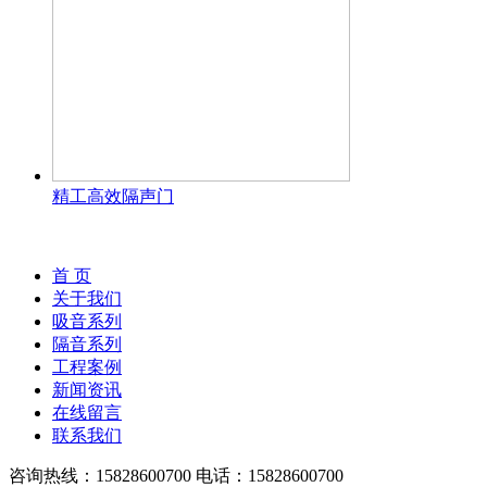
精工高效隔声门
首 页
关于我们
吸音系列
隔音系列
工程案例
新闻资讯
在线留言
联系我们
咨询热线：15828600700 电话：15828600700