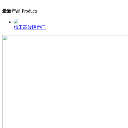
最新
产品
Products
精工高效隔声门