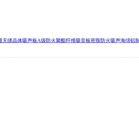
维无缝晶体吸声板
A级防火聚酯纤维吸音板
密胺防火吸声海绵
铝