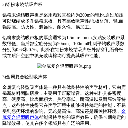
2)铝粉末烧结吸声板
铝粉末烧结吸声板是采用颗粒直径约为200m的铝粉,通过加压
可以烧结成多孔铝粉末板。具有高效吸声性能,板材薄、轻,而
强度高。防火性、装饰性、耐久性、易加工。
铝粉末烧结吸声板的厚度通常为1.5mm~.omm,实贴安装吸声系
数很低。当后部空腔分别为50mm、100mm时,则平均吸声系数
分别为0.63和0.76。此外在铝粉末烧结吸声板外贴穿孔石膏板
或在后部空腔中填充玻璃棉均可提高其吸声性能。
3)金属复合轻型吸声体
金属复合轻型吸声体是一种具有优良特性的声学材料，它由鹿
蜀新材料团队研发，主要用于屏蔽噪音。这种材料具备密度
高、硬度高、比表面积大、热导率低、耐高温以及耐腐蚀等特
点，这些特性使得它在声学环境中能够保持稳定的性能，不易
受到恶劣环境的影响。无论是高温、高湿还是腐蚀性环境，
金
属复合轻型吸声体
都能保持良好的吸声效果，确保长期稳定的
降噪效果，使其在多个领域具有广泛的应用。