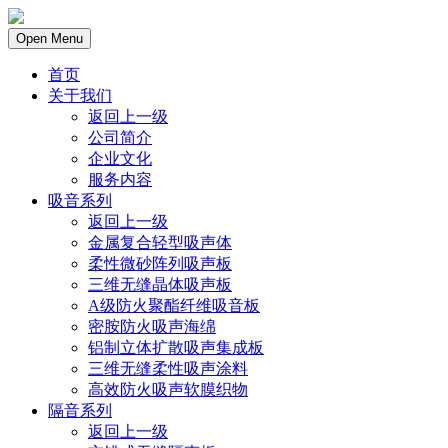
Open Menu
首页
关于我们
返回上一级
公司简介
企业文化
服务内容
吸音系列
返回上一级
金属复合轻型吸声体
柔性微砂阵列吸声板
三维无缝晶体吸声板
A级防火聚酯纤维吸音板
密胺防火吸声海绵
铝制立体扩散吸声集成板
三维无缝柔性吸声涂料
高效防火吸声软膜织物
隔音系列
返回上一级