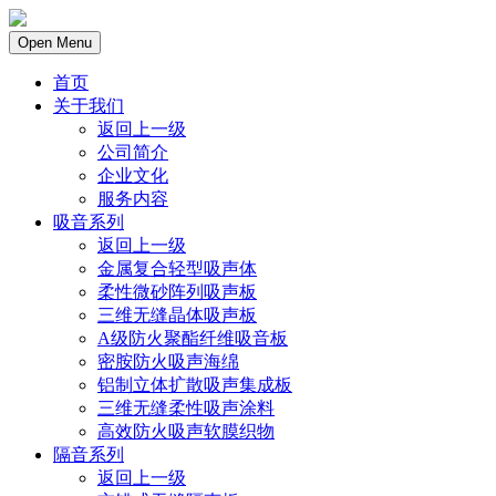
Open Menu
首页
关于我们
返回上一级
公司简介
企业文化
服务内容
吸音系列
返回上一级
金属复合轻型吸声体
柔性微砂阵列吸声板
三维无缝晶体吸声板
A级防火聚酯纤维吸音板
密胺防火吸声海绵
铝制立体扩散吸声集成板
三维无缝柔性吸声涂料
高效防火吸声软膜织物
隔音系列
返回上一级