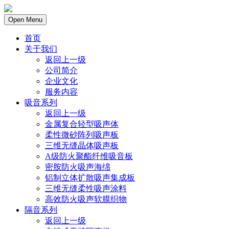
Open Menu
首页
关于我们
返回上一级
公司简介
企业文化
服务内容
吸音系列
返回上一级
金属复合轻型吸声体
柔性微砂阵列吸声板
三维无缝晶体吸声板
A级防火聚酯纤维吸音板
密胺防火吸声海绵
铝制立体扩散吸声集成板
三维无缝柔性吸声涂料
高效防火吸声软膜织物
隔音系列
返回上一级