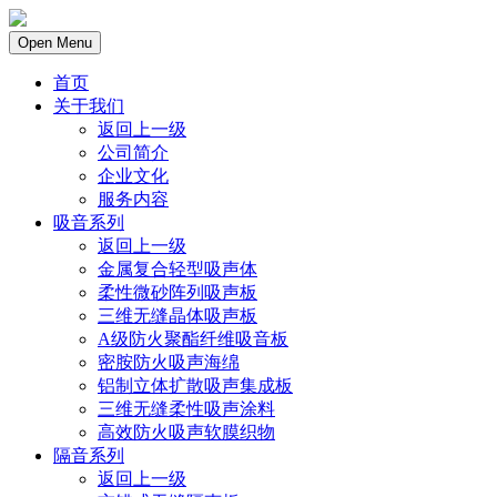
Open Menu
首页
关于我们
返回上一级
公司简介
企业文化
服务内容
吸音系列
返回上一级
金属复合轻型吸声体
柔性微砂阵列吸声板
三维无缝晶体吸声板
A级防火聚酯纤维吸音板
密胺防火吸声海绵
铝制立体扩散吸声集成板
三维无缝柔性吸声涂料
高效防火吸声软膜织物
隔音系列
返回上一级