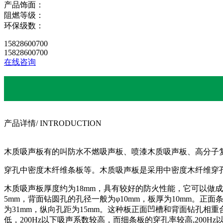
产品饰面：
阻燃等级：
环保级数：
15828600700
15828600700
在线咨询
产品详情
/ INTRODUCTION
木质吸声板有的叫防水不燃吸声板、喷漆木质吸声板、高分子
穿孔中密度木纤维条板等。木质吸声板是采用中密度木纤维穿孔板
木质吸声板厚度约为18mm，具有较好的防火性能，它可以做
5mm，背面钻圆孔的孔径一般为φ10mm，板厚为10mm。正
为31mm，纵向孔距为15mm。这种板正面凹槽和背面钻孔相
低，200Hz以下吸声系数较高，而细条板的穿孔率较高,200Hz