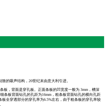
别致的吸声结构，20世纪末由意大利引进。
条板，背面是穿孔板。正面条板的凹宽度一般为 3mm，槽深
m。细条板背面钻孔的孔距为16mm，粗条板背面钻孔的横向孔距
条板全穿透部分的穿孔率为6.5%左右，由于粗条板的穿孔率较
0。