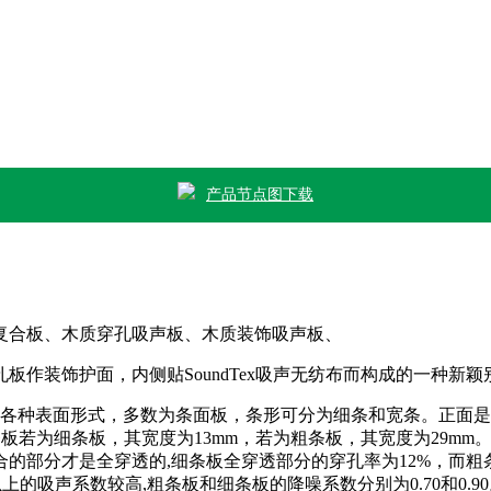
产品节点图下载
复合板、木质穿孔吸声板、木质装饰吸声板、
作装饰护面，内侧贴SoundTex吸声无纺布而构成的一种新颖
成各种表面形式，多数为条面板，条形可分为细条和宽条。正面是
面条板若为细条板，其宽度为13mm，若为粗条板，其宽度为29m
重合的部分才是全穿透的,细条板全穿透部分的穿孔率为12%，而粗
以上的吸声系数较高,粗条板和细条板的降噪系数分别为0.70和0.9