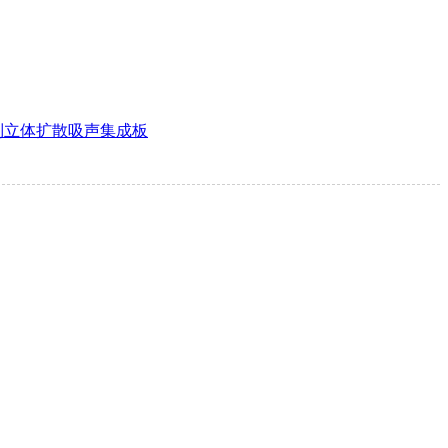
制立体扩散吸声集成板