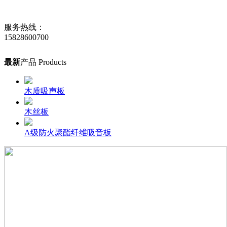
服务热线：
15828600700
最新
产品
Products
木质吸声板
木丝板
A级防火聚酯纤维吸音板