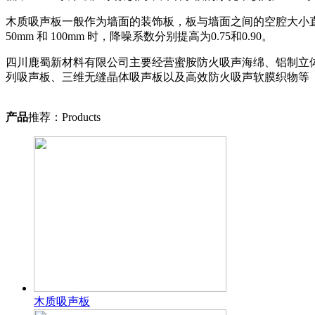
木质吸声板一般作为墙面的装饰板，板与墙面之间的空腔大小直
50mm 和 100mm 时，降噪系数分别提高为0.75和0.90。
四川鹿蜀新材料有限公司主要经营蜜胺防火吸声海绵、铝制立
列吸声板、三维无缝晶体吸声板以及高效防火吸声软膜织物等
产品
推荐：
Products
木质吸声板