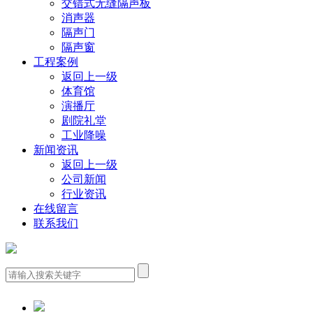
交错式无缝隔声板
消声器
隔声门
隔声窗
工程案例
返回上一级
体育馆
演播厅
剧院礼堂
工业降噪
新闻资讯
返回上一级
公司新闻
行业资讯
在线留言
联系我们