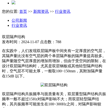
您的位置:
首页
>>
新闻资讯
>>
行业资讯
公司新闻
行业资讯
双层隔声结构
发布时间：2024-11-07 点击数：788
在实践中，人们发现双层隔声板中间夹有一定厚度的空气层，
其隔声量比没有空气层的两个单层隔声板的隔声量提高较多。
隔声量随空气层厚度的增加而增加，但由于受空间的限制，在
设计双层隔声结构时，尤其是双层钢板或其他轻型隔声结构
时，空气层不可能太厚，一般取100~150mm，其附加隔声量
在15dB 以下。
双层隔声结构共振频率与面质量有关，双层重型隔声结构共振
频率一般不超过15Hz对隔声影响不大；而双层轻型隔声结
构，其共振频率可能发生在100~300Hz之间，对隔声影响较