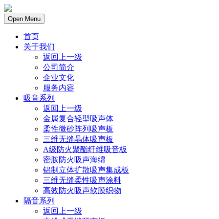
Open Menu
首页
关于我们
返回上一级
公司简介
企业文化
服务内容
吸音系列
返回上一级
金属复合轻型吸声体
柔性微砂阵列吸声板
三维无缝晶体吸声板
A级防火聚酯纤维吸音板
密胺防火吸声海绵
铝制立体扩散吸声集成板
三维无缝柔性吸声涂料
高效防火吸声软膜织物
隔音系列
返回上一级