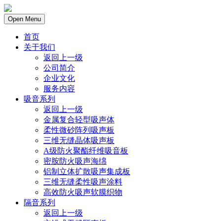
Open Menu
首页
关于我们
返回上一级
公司简介
企业文化
服务内容
吸音系列
返回上一级
金属复合轻型吸声体
柔性微砂阵列吸声板
三维无缝晶体吸声板
A级防火聚酯纤维吸音板
密胺防火吸声海绵
铝制立体扩散吸声集成板
三维无缝柔性吸声涂料
高效防火吸声软膜织物
隔音系列
返回上一级